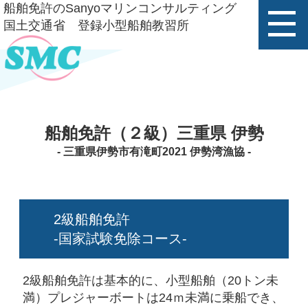
船舶免許のSanyoマリンコンサルティング
国土交通省 登録小型船舶教習所
船舶免許（２級）三重県 伊勢
- 三重県伊勢市有滝町2021 伊勢湾漁協 -
2級船舶免許
-国家試験免除コース-
2級船舶免許は基本的に、小型船舶（20トン未
満）プレジャーボートは24ｍ未満に乗船でき、