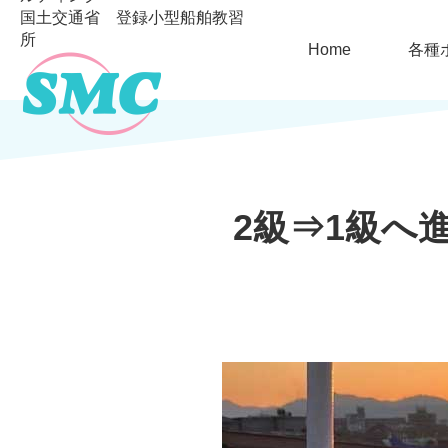
国土交通省 登録小型船舶教習
所
Home
各種
2級⇒1級へ