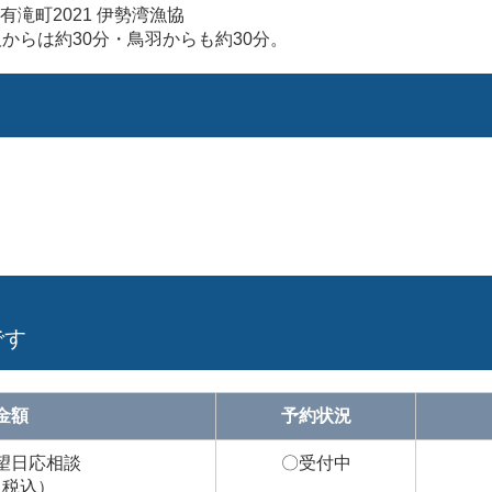
滝町2021 伊勢湾漁協
からは約30分・鳥羽からも約30分。
です
金額
予約状況
望日応相談
〇受付中
円（税込）