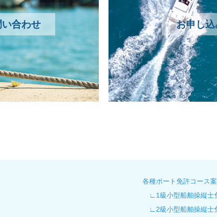
問い合わせ
お申し込
各種ボート免許コース案
∟1級小型船舶操縦士
∟2級小型船舶操縦士